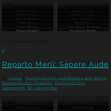
Aude.
Carlos Cuevas
Maria Pujalte
David Solans
Azul Fernández
Pere Vallribera
Claudia Vega
Pablo Capuz
Boris Ruiz
Assun Planas
Anna Maria Barbany
Gloria Ramos
Francesc Orella
¿Los conocíais a todos?
0
Reparto Merlí: Sapere Aude
By
pospo
|
Postproduction coordination and design
,
Postproduction Direction
,
Postproduction
supervision
,
Sin categorizar
Hos os traemos una lista del reparto de Merlí: Sapere
Aude.
Carlos Cuevas
Maria Pujalte