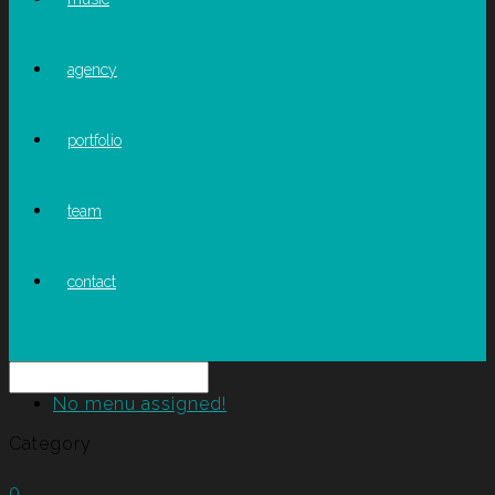
agency
portfolio
team
contact
No menu assigned!
Category
0