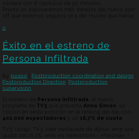
contará con 8 capítulos de 50 minutos.
Pronto os explicaremos más detalles del nuevo spin
off que estamos seguros va a dar mucho que hablar.
0
Éxito en el estreno de
Persona Infiltrada
By
pospo
|
Postproduction coordination and design
,
Postproduction Direction
,
Postproduction
supervision
El estreno de
Persona Infiltrada
, el nuevo
programa de
TV3
que presenta
Anna Simon
, se
colocó en sexta posición en el ranking del día, con
402.000 espectadores
y un
16,7% de cuota
.
TV3. (2019). TV3, líder destacada de dijous, amb una
quota del 16,2%, amb els telenotícies i «Polònia», i