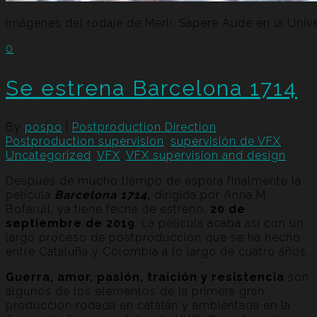
Imágenes del rodaje de Merlí: Sapere Aude en la Unive
0
Se estrena Barcelona 1714
By
pospo
|
Postproduction Direction
,
Postproduction supervision
,
supervisión de VFX
,
Uncategorized
,
VFX
,
VFX supervision and design
Después de mucho tiempo de espera finalmente la
película
Barcelona 1714
,
dirigida por Anna M.
Bofarull, ya tiene fecha de estreno:
20 de
septiembre de 2019
. La película acaba así con un
largo proceso de postproducción que se ha hecho
entre Cataluña y Colombia a lo largo de cuatro años.
Guerra, amor, pasión, traición y resistencia
son
algunos de los elementos de la primera gran
producción rodada en catalán y ambientada en la