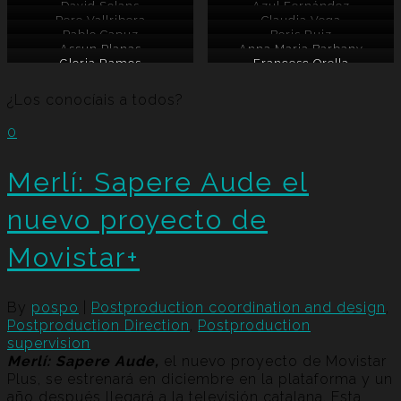
David Solans
Azul Fernández
Pere Vallribera
Claudia Vega
Pablo Capuz
Boris Ruiz
Assun Planas
Anna Maria Barbany
Gloria Ramos
Francesc Orella
¿Los conocíais a todos?
0
Merlí: Sapere Aude el
nuevo proyecto de
Movistar+
By
pospo
|
Postproduction coordination and design
,
Postproduction Direction
,
Postproduction
supervision
Merlí: Sapere Aude,
el nuevo proyecto de Movistar
Plus, se estrenará en diciembre en la plataforma y un
año después llegará a la televisión catalana. Esta