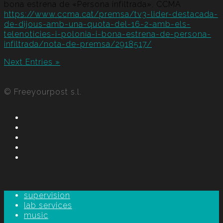
bona estrena de «Persona infiltrada». CCMA
https://www.ccma.cat/premsa/tv3-lider-destacada-
de-dijous-amb-una-quota-del-16-2-amb-els-
telenoticies-i-polonia-i-bona-estrena-de-persona-
infiltrada/nota-de-premsa/2918517/
Next Entries »
© Freeyourpost s.l.
supervision
lab services
music