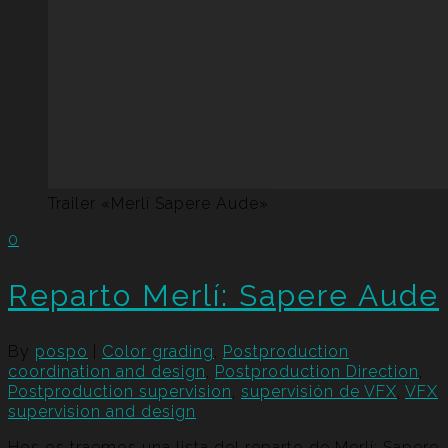
Trailer «Merlí Sapere Aude»
0
Reparto Merlí: Sapere Aude
By
pospo
|
Color grading
,
Postproduction
coordination and design
,
Postproduction Direction
,
Postproduction supervision
,
supervisión de VFX
,
VFX
supervision and design
Hos os traemos una lista del reparto de Merlí: Sapere