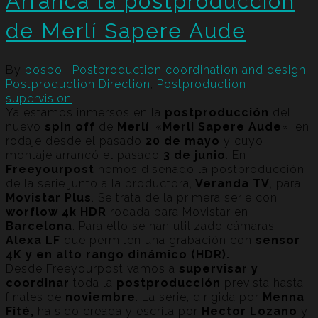
Arranca la postproducción
de Merlí Sapere Aude
By
pospo
|
Postproduction coordination and design
,
Postproduction Direction
,
Postproduction
supervision
Ya estamos inmersos en la
postproducción
del
nuevo
spin off
de
Merlí
, «
Merli Sapere Aude
«, en
rodaje desde el pasado
20 de mayo
y cuyo
montaje arrancó el pasado
3 de junio
. En
Freeyourpost
hemos diseñado la postproducción
de la serie junto a la productora,
Veranda TV
, para
Movistar Plus
. Se trata de la primera serie con
worflow 4k HDR
rodada para Movistar en
Barcelona
. Para ello se han utilizado cámaras
Alexa LF
que permiten una grabación con
sensor
4K y en alto rango dinámico (HDR).
Desde Freeyourpost vamos a
supervisar y
coordinar
toda la
postproducción
prevista hasta
finales de
noviembre
. La serie, dirigida por
Menna
Fité,
ha sido creada y escrita por
Hector Lozano
y