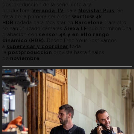
postproducción de la serie junto a la
productora,
Veranda TV
, para
Movistar Plus
. Se
trata de la primera serie con
worflow 4k
HDR
rodada para Movistar en
Barcelona
. Para ello
se han utilizado cámaras
Alexa LF
que permiten una
grabación con
sensor 4K y en alto rango
dinámico (HDR).
Desde Free Your Post vamos
a
supervisar y coordinar
toda
la
postproducción
prevista hasta finales
de
noviembre
.