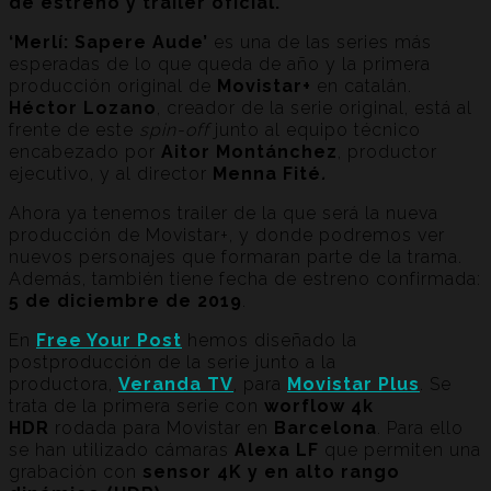
de estreno y trailer oficial.
‘Merlí: Sapere Aude’
es una de las series más
esperadas de lo que queda de año y la primera
producción original de
Movistar+
en catalán.
Héctor Lozano
, creador de la serie original, está al
frente de este
spin-off
junto al equipo técnico
encabezado por
Aitor Montánchez
, productor
ejecutivo, y al director
Menna Fité
.
Ahora ya tenemos trailer de la que será la nueva
producción de Movistar+, y donde podremos ver
nuevos personajes que formaran parte de la trama.
Además, también tiene fecha de estreno confirmada:
5 de diciembre de 2019
.
En
Free Your Post
hemos diseñado la
postproducción de la serie junto a la
productora,
Veranda TV
, para
Movistar Plus
. Se
trata de la primera serie con
worflow 4k
HDR
rodada para Movistar en
Barcelona
. Para ello
se han utilizado cámaras
Alexa LF
que permiten una
grabación con
sensor 4K y en alto rango