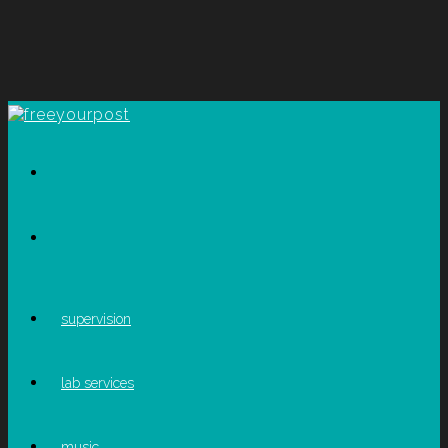
supervision
lab services
music