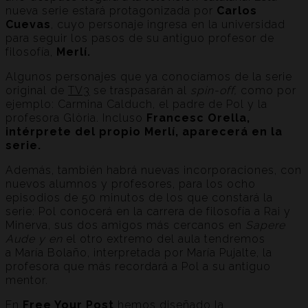
nueva serie estará protagonizada por
Carlos
Cuevas
, cuyo personaje ingresa en la universidad
para seguir los pasos de su antiguo profesor de
filosofía,
Merlí.
Algunos personajes que ya conocíamos de la serie
original de
TV3
se traspasarán al
spin-off,
como por
ejemplo: Carmina Calduch, el padre de Pol y la
profesora Glòria. Incluso
Francesc Orella,
intérprete del propio Merlí, aparecerá en la
serie.
Además, también habrá nuevas incorporaciones, con
nuevos alumnos y profesores, para los ocho
episodios de 50 minutos de los que constará la
serie: Pol conocerá en la carrera de filosofía a Rai y
Minerva, sus dos amigos más cercanos en
Sapere
Aude y en
el otro extremo del aula tendremos
a María Bolaño, interpretada por María Pujalte, la
profesora que más recordará a Pol a su antiguo
mentor.
En
Free Your Post
hemos diseñado la