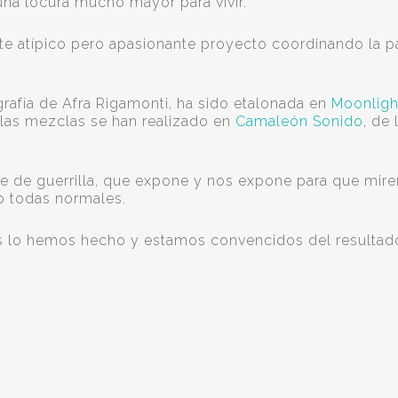
 una locura mucho mayor para vivir.
e atípico pero apasionante proyecto coordinando la p
grafía de Afra Rigamonti, ha sido etalonada en
Moonligh
 las mezclas se han realizado en
Camaleón Sonido
, de 
ine de guerrilla, que expone y nos expone para que mi
ro todas normales.
os lo hemos hecho y estamos convencidos del resultad