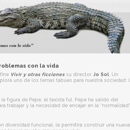
roblemas con la vida
efine
Vivir y otras ficciones
su director
Jo Sol
. Un
plora uno de los temas tabúes para nuestra sociedad: 
la figura de Pepe, el taxista ful. Pepe ha salido del
ra trabajar y la necesidad de encajar en la “normalidad
on diversidad funcional, le permitirá construir una nueva