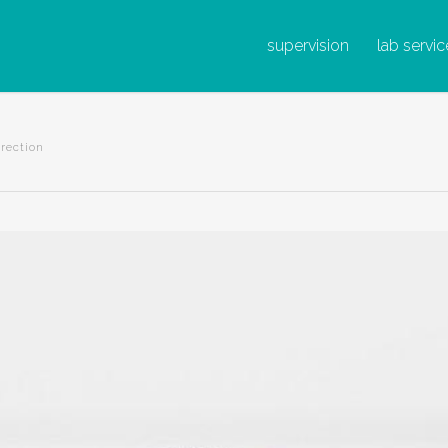
supervision
lab servic
rection