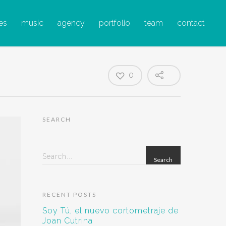
es
music
agency
portfolio
team
contact
0
SEARCH
Search...
RECENT POSTS
Soy Tú, el nuevo cortometraje de
Joan Cutrina