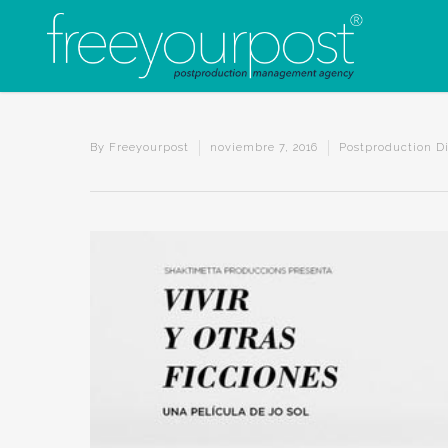
By
Freeyourpost
noviembre 7, 2016
Postproduction Di